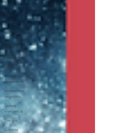
Amor
Fé
Medo
Saúde
Emocional
Bioquímica
das
Emoções
Tempo
transformar
sentimentos
sentimentos
negativos
Defesa
energética
Energia
Ciência